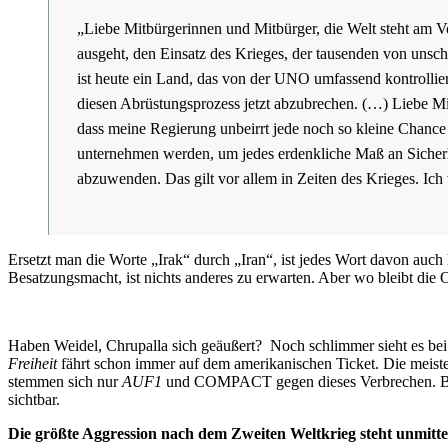
„Liebe Mitbürgerinnen und Mitbürger, die Welt steht am V
ausgeht, den Einsatz des Krieges, der tausenden von unsc
ist heute ein Land, das von der UNO umfassend kontrolliert
diesen Abrüstungsprozess jetzt abzubrechen. (…) Liebe Mi
dass meine Regierung unbeirrt jede noch so kleine Chance 
unternehmen werden, um jedes erdenkliche Maß an Sicher
abzuwenden. Das gilt vor allem in Zeiten des Krieges. Ich
Ersetzt man die Worte „Irak“ durch „Iran“, ist jedes Wort davon auc
Besatzungsmacht, ist nichts anderes zu erwarten. Aber wo bleibt die
Haben Weidel, Chrupalla sich geäußert? Noch schlimmer sieht es bei
Freiheit
fährt schon immer auf dem amerikanischen Ticket. Die meiste
stemmen sich nur
AUF1
und COMPACT gegen dieses Verbrechen. Beim 
sichtbar.
Die größte Aggression nach dem Zweiten Weltkrieg steht unmittel