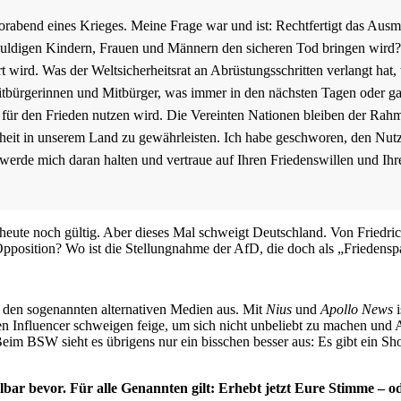
orabend eines Krieges. Meine Frage war und ist: Rechtfertigt das Aus
huldigen Kindern, Frauen und Männern den sicheren Tod bringen wird? 
 wird. Was der Weltsicherheitsrat an Abrüstungsschritten verlangt hat,
tbürgerinnen und Mitbürger, was immer in den nächsten Tagen oder gar
für den Frieden nutzen wird. Die Vereinten Nationen bleiben der Rahme
heit in unserem Land zu gewährleisten. Ich habe geschworen, den Nu
 werde mich daran halten und vertraue auf Ihren Friedenswillen und Ihr
h heute noch gültig. Aber dieses Mal schweigt Deutschland. Von Friedri
 Opposition? Wo ist die Stellungnahme der AfD, die doch als „Friedensp
 den sogenannten alternativen Medien aus. Mit
Nius
und
Apollo News
i
n Influencer schweigen feige, um sich nicht unbeliebt zu machen und A
BSW sieht es übrigens nur ein bisschen besser aus: Es gibt ein Sh
bar bevor. Für alle Genannten gilt: Erhebt jetzt Eure Stimme – o