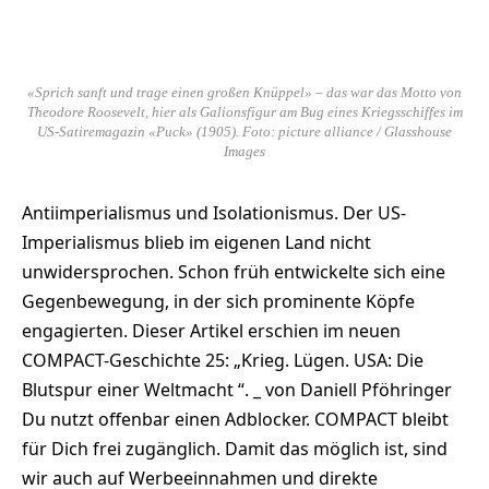
«Sprich sanft und trage einen großen Knüppel» – das war das Motto von
Theodore Roosevelt, hier als Galionsfigur am Bug eines Kriegsschiffes im
US-Satiremagazin «Puck» (1905). Foto: picture alliance / Glasshouse
Images
Antiimperialismus und Isolationismus. Der US-
Imperialismus blieb im eigenen Land nicht
unwidersprochen. Schon früh entwickelte sich eine
Gegenbewegung, in der sich prominente Köpfe
engagierten. Dieser Artikel erschien im neuen
COMPACT-Geschichte 25: „Krieg. Lügen. USA: Die
Blutspur einer Weltmacht “. _ von Daniell Pföhringer
Du nutzt offenbar einen Adblocker. COMPACT bleibt
für Dich frei zugänglich. Damit das möglich ist, sind
wir auch auf Werbeeinnahmen und direkte