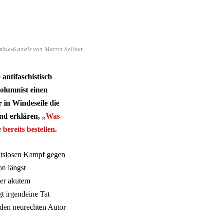
mble-Kanals von Martin Sellner.
 antifaschistisch
olumnist einen
r in Windeseile die
and erklären,
„Was
bereits bestellen.
chtslosen Kampf gegen
on längst
er akutem
 irgendeine Tat
 den neurechten Autor