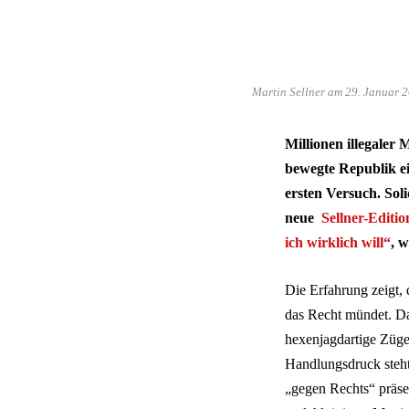
Martin Sellner am 29. Januar 2
Millionen illegaler 
bewegte Republik e
ersten Versuch.
Soli
neue
Sellner-Editio
ich wirklich will“
, 
Die Erfahrung zeigt,
das Recht mündet. Da
hexenjagdartige Züg
Handlungsdruck steh
„gegen Rechts“ präse