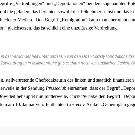
egriffe „Vertreibungen“ und „Deportationen“ bei dem sogenannten Po
hl nie gefallen, das berichten sowohl die Teilnehmer selbst und das is
hiedener Medien.. Den Begriff „Remigration“ kann man aber nicht ein
on“ gleichsetzen, das ist schlicht eine unzulässige Verdrehung.
tiv in der Vergangenheit unter anderem von den Open Society Foundations de
 Zuwendungen in Millionenhöhe gab es dann noch von staatlichen Stellen. Fo
t, stellvertretende Chefredakteurin des linken und staatlich finanziere
lerweile in der Sendung
Presseclub
einräumen, dass der Begriff „Depor
 Dowideit behauptet nun mittlerweile,
Correctiv
habe den Begriff „Depor
 dem am 10. Januar veröffentlichten
Correctiv
-Artikel „Geheimplan geg