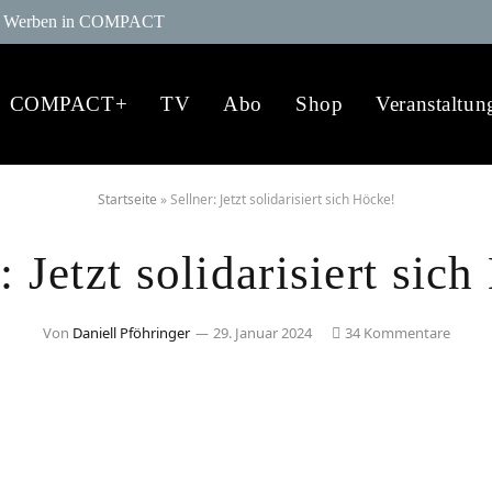
Werben in COMPACT
COMPACT+
TV
Abo
Shop
Veranstaltun
Startseite
»
Sellner: Jetzt solidarisiert sich Höcke!
: Jetzt solidarisiert sic
Von
Daniell Pföhringer
29. Januar 2024
34 Kommentare