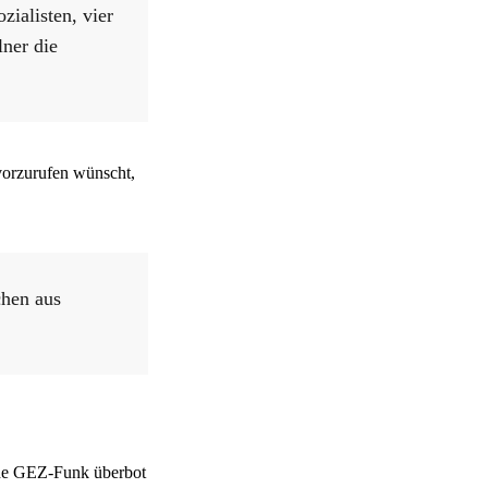
zialisten, vier
lner die
vorzurufen wünscht,
chen aus
iche GEZ-Funk überbot