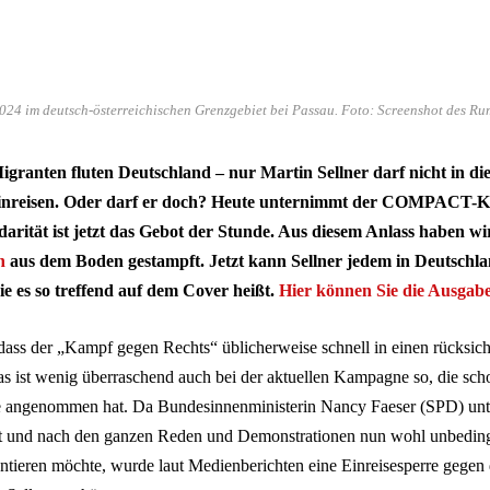
024 im deutsch-österreichischen Grenzgebiet bei Passau. Foto: Screenshot des Ru
Migranten fluten Deutschland – nur Martin Sellner darf nicht in die
inreisen. Oder darf er doch? Heute unternimmt der COMPACT-K
darität ist jetzt das Gebot der Stunde. Aus diesem Anlass haben wi
n
aus dem Boden gestampft. Jetzt kann Sellner jedem in Deutschl
wie es so treffend auf dem Cover heißt.
Hier können Sie die Ausgabe 
 dass der „Kampf gegen Rechts“ üblicherweise schnell in einen rücksi
s ist wenig überraschend auch bei der aktuellen Kampagne so, die sch
e angenommen hat. Da Bundesinnenministerin Nancy Faeser (SPD) unt
t und nach den ganzen Reden und Demonstrationen nun wohl unbedingt
ntieren möchte, wurde laut Medienberichten eine Einreisesperre gegen