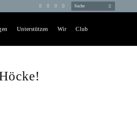
Telegram
YouTube
X
WhatsApp
(Twitter)
gen
Unterstützen
Wir
Club
h Höcke!