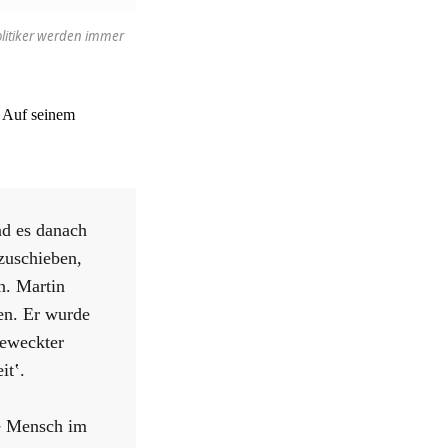
olitiker werden immer
, Auf seinem
nd es danach
bzuschieben,
n. Martin
en. Er wurde
geweckter
itʽ.
te Mensch im