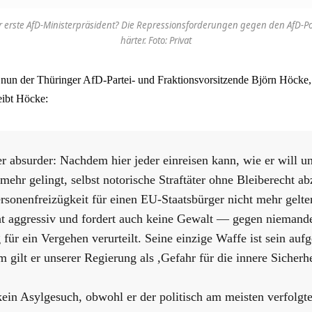
r erste AfD-Ministerpräsident? Die Repressionsforderungen gegen den AfD-P
härter. Foto: Privat
ch nun der Thüringer AfD-Partei- und Fraktionsvorsitzende Björn Höcke
eibt Höcke:
 absurder: Nachdem hier jeder einreisen kann, wie er will u
 mehr gelingt, selbst notorische Straftäter ohne Bleiberecht a
ersonenfreizügkeit für einen EU-Staatsbürger nicht mehr gelte
cht aggressiv und fordert auch keine Gewalt — gegen niemand
 für ein Vergehen verurteilt. Seine einzige Waffe ist sein auf
m gilt er unserer Regierung als ,Gefahr für die innere Sicherhe
 kein Asylgesuch, obwohl er der politisch am meisten verfolg