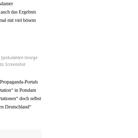
tsdamer
t auch das Ergebnis
mal mit viel bösem
s Spekulanten George
to: Screenshot
n Propaganda-Portals
tation“ in Potsdam
tationen“ doch selbst
en Deutschland“