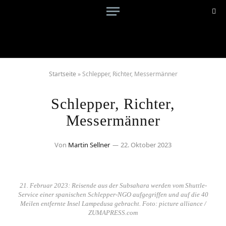
Startseite
»
Schlepper, Richter, Messermänner
Schlepper, Richter,
Messermänner
Von
Martin Sellner
22. Oktober 2023
21. Februar 2023: Reisende aus der Subsahara werden vom Shuttle-
Service einer spanischen Schlepper-NGO aufgegriffen und auf die 40
Meilen entfernte Insel Lampedusa gebracht. Foto: picture alliance /
ZUMAPRESS.com