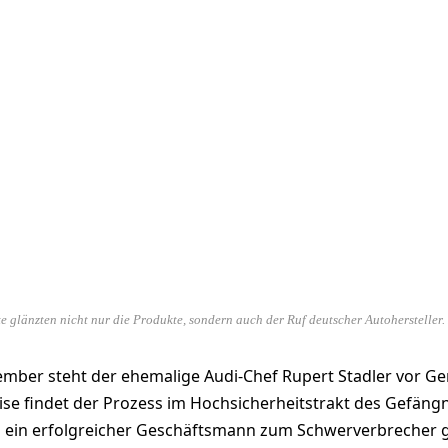
te glänzten nicht nur die Produkte, sondern auch der Ruf deutscher Autohersteller
ember steht der ehemalige Audi-Chef Rupert Stadler vor Ger
se findet der Prozess im Hochsicherheitstrakt des Gefäng
d ein erfolgreicher Geschäftsmann zum Schwerverbrecher