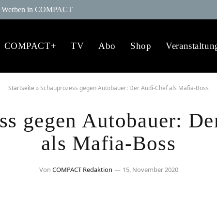
Werben in COMPACT
COMPACT+
TV
Abo
Shop
Veranstaltun
Startseite
»
Schauprozess gegen Autobauer: Der Audi-Chef als Mafia-Boss
ss gegen Autobauer: De
als Mafia-Boss
Von
COMPACT Redaktion
15. November 2020