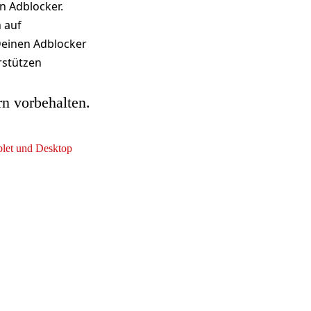
n Adblocker.
h auf
Deinen Adblocker
rstützen
rn vorbehalten.
ablet und Desktop