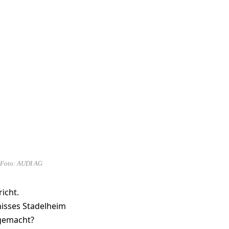
. Foto: AUDI AG
icht.
nisses Stadelheim
 gemacht?