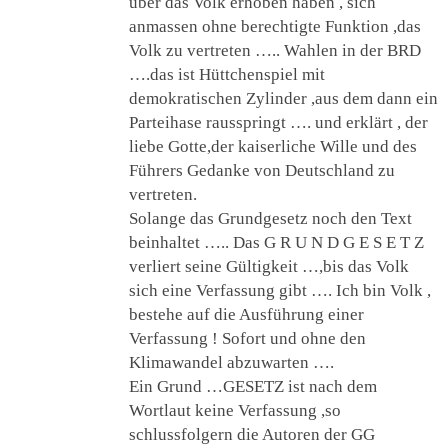
über das Volk erhoben haben , sich
anmassen ohne berechtigte Funktion ,das
Volk zu vertreten ….. Wahlen in der BRD
….das ist Hüttchenspiel mit
demokratischen Zylinder ,aus dem dann ein
Parteihase rausspringt …. und erklärt , der
liebe Gotte,der kaiserliche Wille und des
Führers Gedanke von Deutschland zu
vertreten.
Solange das Grundgesetz noch den Text
beinhaltet ….. Das G R U N D G E S E T Z
verliert seine Gültigkeit …,bis das Volk
sich eine Verfassung gibt …. Ich bin Volk ,
bestehe auf die Ausführung einer
Verfassung ! Sofort und ohne den
Klimawandel abzuwarten ….
Ein Grund …GESETZ ist nach dem
Wortlaut keine Verfassung ,so
schlussfolgern die Autoren der GG