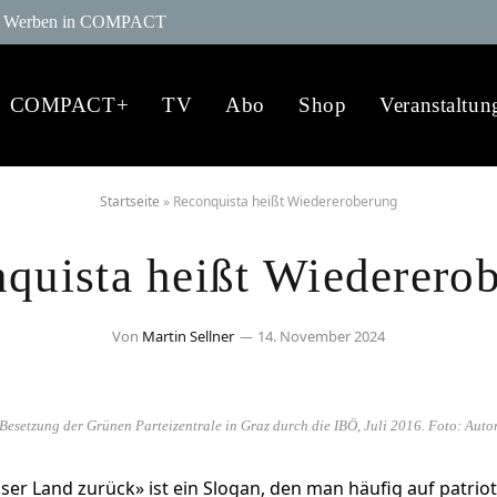
Werben in COMPACT
COMPACT+
TV
Abo
Shop
Veranstaltun
Startseite
»
Reconquista heißt Wiedereroberung
quista heißt Wiederero
Von
Martin Sellner
14. November 2024
Besetzung der Grünen Parteizentrale in Graz durch die IBÖ, Juli 2016. Foto: Auto
ser Land zurück» ist ein Slogan, den man häufig auf patrio