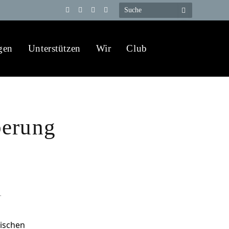
Telegram
YouTube
X
WhatsApp
(Twitter)
gen
Unterstützen
Wir
Club
berung
r
tischen