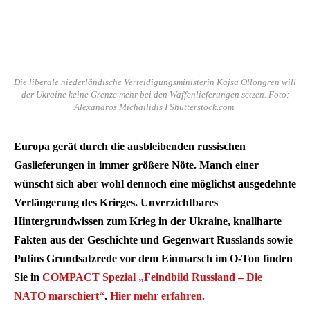
Die liberale niederländische Verteidigungsministerin Kajsa Ollongren will
der Ukraine keine Grenze mehr bei den Waffenlieferungen setzen. Foto:
Alexandros Michailidis I Shutterstock.com.
Europa gerät durch die ausbleibenden russischen
Gaslieferungen in immer größere Nöte. Manch einer
wünscht sich aber wohl dennoch eine möglichst ausgedehnte
Verlängerung des Krieges. Unverzichtbares
Hintergrundwissen zum Krieg in der Ukraine, knallharte
Fakten aus der Geschichte und Gegenwart Russlands sowie
Putins Grundsatzrede vor dem Einmarsch im O-Ton finden
Sie in
COMPACT Spezial „Feindbild Russland – Die
NATO marschiert“
.
Hier mehr erfahren.