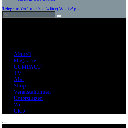
Telegram
YouTube
X (Twitter)
WhatsApp
Aktuell
Magazine
COMPACT+
TV
Abo
Shop
Veranstaltungen
Unterstützen
Wir
Club