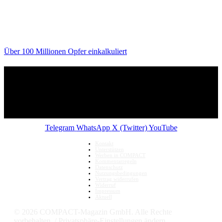
Über 100 Millionen Opfer einkalkuliert
Telegram
WhatsApp
X (Twitter)
YouTube
Kontakt
Unterstützen
Werben in COMPACT
Kommentarregeln
Datenschutz
Nutzungsbedingungen
Vertrag widerrufen
Widerruf
Impressum
Aktuell
© 2026 COMPACT-Magazin GmbH. Alle Rechte
vorbehalten. /
Privatsphäre-Einstellungen ändern