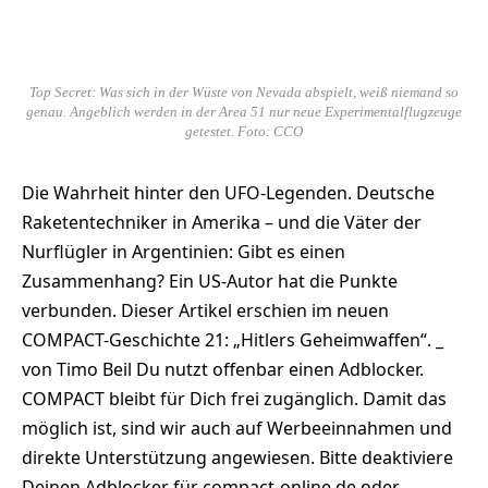
Top Secret: Was sich in der Wüste von Nevada abspielt, weiß nie­mand so
genau. Angeblich werden in der Area 51 nur neue Experimen­talflugzeuge
getestet. Foto: CCO
Die Wahrheit hinter den UFO-Legenden. Deutsche
Raketentechniker in Amerika – und die Väter der
Nurflügler in Argentinien: Gibt es einen
Zusammenhang? Ein US-Autor hat die Punkte
verbunden. Dieser Artikel erschien im neuen
COMPACT-Geschichte 21: „Hitlers Geheimwaffen“. _
von Timo Beil Du nutzt offenbar einen Adblocker.
COMPACT bleibt für Dich frei zugänglich. Damit das
möglich ist, sind wir auch auf Werbeeinnahmen und
direkte Unterstützung angewiesen. Bitte deaktiviere
Deinen Adblocker für compact-online.de oder