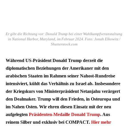
Er gibt die Richtung vor: Donald Trump bei einer Wahlkampfveranstaltung
in National Harbor, Maryland, im Februar 2024. Foto: Jonah Elkowitz /
Shutterstock.com
Während US-Präsident Donald Trump derzeit die
diplomatischen Beziehungen der Amerikaner mit den
arabischen Staaten im Rahmen seiner Nahost-Rundreise
intensiviert, kühlt das Verhältnis zu Israel ab. Insbesondere
der Kriegskurs von Ministerpräsident Netanjahu verärgert
den Dealmaker. Trump will den Frieden, in Osteuropa und
im Nahen Osten. Wir ehren diesen Einsatz mit der neu
aufgelegten
Präsidenten-Medaille Donald Trump
. Aus
reinem Silber und exklusiv bei COMPACT.
Hier mehr