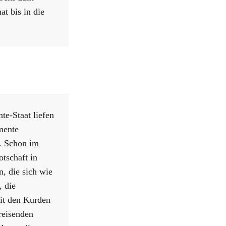
t bis in die
te-Staat liefen
mente
n. Schon im
tschaft in
, die sich wie
, die
it den Kurden
reisenden