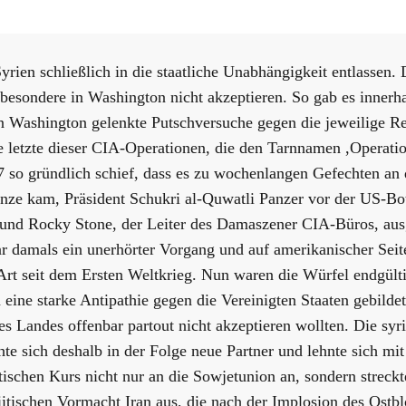
rien schließlich in die staatliche Unabhängigkeit entlassen.
besondere in Washington nicht akzeptieren. So gab es innerha
n Washington gelenkte Putschversuche gegen die jeweilige Re
 letzte dieser CIA-Operationen, die den Tarnnamen ,Operat
7 so gründlich schief, dass es zu wochenlangen Gefechten an 
nze kam, Präsident Schukri al-Quwatli Panzer vor der US-Bo
ß und Rocky Stone, der Leiter des Damaszener CIA-Büros, au
 damals ein unerhörter Vorgang und auf amerikanischer Seite
 Art seit dem Ersten Weltkrieg. Nun waren die Würfel endgülti
h eine starke Antipathie gegen die Vereinigten Staaten gebildet
es Landes offenbar partout nicht akzeptieren wollten. Die syr
te sich deshalb in der Folge neue Partner und lehnte sich mi
stischen Kurs nicht nur an die Sowjetunion an, sondern streckt
iitischen Vormacht Iran aus, die nach der Implosion des Ostb