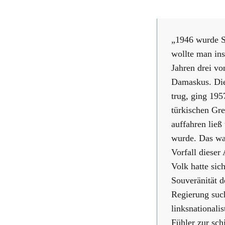
„1946 wurde Sy
wollte man ins
Jahren drei vo
Damaskus. Die
trug, ging 195
türkischen Gre
auffahren lie
wurde. Das war
Vorfall dieser
Volk hatte sic
Souveränität d
Regierung such
linksnationali
Fühler zur sch