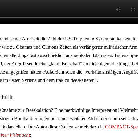
d seiner Amtszeit die Zahl der US-Truppen in Syrien radikal senkte, 
 wie zu Obamas und Clintons Zeiten als verlängerter militärischer Ar
ehen allerdings fast ausschließlich aus radikalen Islamisten. Bidens Sp
d, der Angriff sende eine „klare Botschaft“ an diejenigen, die jüngst U
te angegriffen hätten. Außerdem seien die „verhältnismäßigen Angriff
 im Osten Syriens und dem Irak zu deeskalieren“.
thüllt
Maßnahme zur Deeskalation? Eine merkwürdige Interpretation! Vielme
estrigen Bombardierungen nur einen weiteren Akt in der schon seit Jah
tik darstellen. Der Autor dieser Zeilen schrieb dazu in
COMPACT-Spez
einer Weltmacht
: