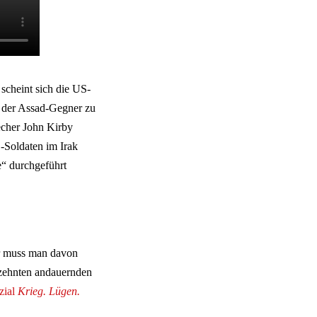
scheint sich die US-
m der Assad-Gegner zu
recher John Kirby
S-Soldaten im Irak
e“ durchgeführt
hr muss man davon
rzehnten andauernden
ial
Krieg. Lügen.