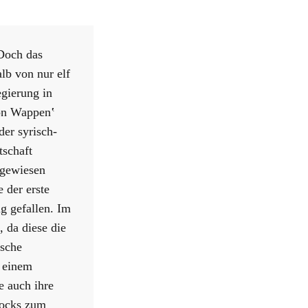
 Doch das
lb von nur elf
gierung in
ion Wappen‛
der syrisch-
tschaft
sgewiesen
 der erste
g gefallen. Im
, da diese die
ische
t einem
e auch ihre
locks zum