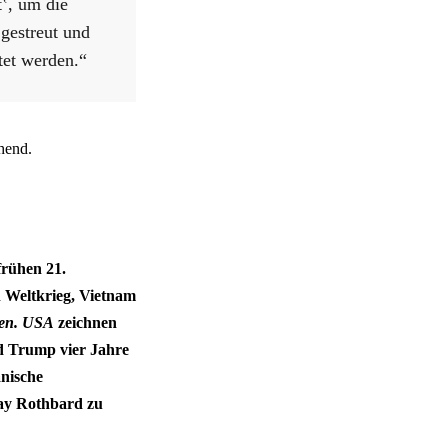
t‛, um die
 gestreut und
tet werden.“
chend.
frühen 21.
 Weltkrieg, Vietnam
gen. USA
zeichnen
ld Trump vier Jahre
nische
ay Rothbard zu