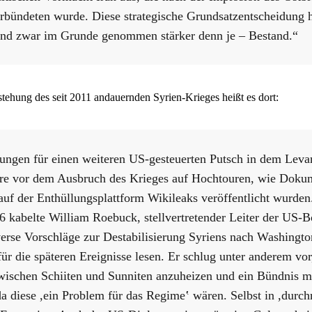
rbündeten wurde. Diese strategische Grundsatzentscheidung ha
nd zwar im Grunde genommen stärker denn je – Bestand.“
stehung des seit 2011 andauernden Syrien-Krieges heißt es dort:
ungen für einen weiteren US-gesteuerten Putsch in dem Levan
hre vor dem Ausbruch des Krieges auf Hochtouren, wie Doku
auf der Enthüllungsplattform Wikileaks veröffentlicht wurde
kabelte William Roebuck, stellvertretender Leiter der US-Bo
rse Vorschläge zur Destabilisierung Syriens nach Washington
ür die späteren Ereignisse lesen. Er schlug unter anderem vor
ischen Schiiten und Sunniten anzuheizen und ein Bündnis m
da diese ,ein Problem für das Regime‛ wären. Selbst in ,durch