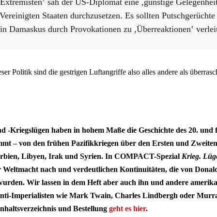
 Extremisten‛ sah der US-Diplomat eine ,günstige Gelegenhei
 Vereinigten Staaten durchzusetzen. Es sollten Putschgerüchte
in Damaskus durch Provokationen zu ,Überreaktionen‛ verlei
er Politik sind die gestrigen Luftangriffe also alles andere als überras
d -Kriegslügen haben in hohem Maße die Geschichte des 20. und 
mmt – von den frühen Pazifikkriegen über den Ersten und Zweiten
erbien, Libyen, Irak und Syrien. In COMPACT-Spezial
Krieg. Lü
r Weltmacht nach und verdeutlichen Kontinuitäten, die von Dona
wurden. Wir lassen in dem Heft aber auch ihn und andere amerika
nti-Imperialisten wie Mark Twain, Charles Lindbergh oder Murr
haltsverzeichnis und Bestellung
geht es hier
.