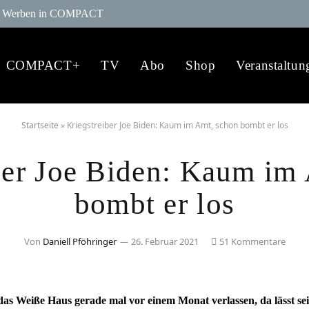
Werben in COMPACT
COMPACT+
TV
Abo
Shop
Veranstaltun
Startseite
»
Kriegstreiber Joe Biden: Kaum im Amt, schon bombt er los
ber Joe Biden: Kaum im
bombt er los
Von
Daniell Pföhringer
26. Februar 2021
51 Kommentare
s Weiße Haus gerade mal vor einem Monat verlassen, da lässt sei