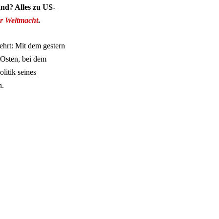
nd? Alles zu US-
er Weltmacht
.
ehrt: Mit dem gestern
 Osten, bei dem
litik seines
n.