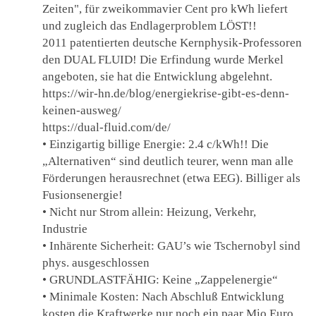
Zeiten", für zweikommavier Cent pro kWh liefert
und zugleich das Endlagerproblem LÖST!!
2011 patentierten deutsche Kernphysik-Professoren
den DUAL FLUID! Die Erfindung wurde Merkel
angeboten, sie hat die Entwicklung abgelehnt.
https://wir-hn.de/blog/energiekrise-gibt-es-denn-
keinen-ausweg/
https://dual-fluid.com/de/
• Einzigartig billige Energie: 2.4 c/kWh!! Die
„Alternativen“ sind deutlich teurer, wenn man alle
Förderungen herausrechnet (etwa EEG). Billiger als
Fusionsenergie!
• Nicht nur Strom allein: Heizung, Verkehr,
Industrie
• Inhärente Sicherheit: GAU’s wie Tschernobyl sind
phys. ausgeschlossen
• GRUNDLASTFÄHIG: Keine „Zappelenergie“
• Minimale Kosten: Nach Abschluß Entwicklung
kosten die Kraftwerke nur noch ein paar Mio Euro.