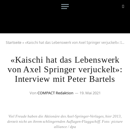
Startseite
»
«Kaischi hat das Lebenswerk von Axel Springer verjuckelt»: Interview mit Peter Bartels
«Kaischi hat das Lebenswerk
von Axel Springer verjuckelt»:
Interview mit Peter Bartels
Von
COMPACT Redaktion
19. Mai 2021
Viel Freude haben die Aktionäre des Axel-Springer-Verlages, hier 2013,
derzeit nicht an ihrem schlingernden Auflagen-Flaggschiff. Foto: picture
alliance / dpa