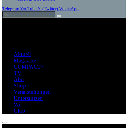
Telegram
YouTube
X (Twitter)
WhatsApp
Aktuell
Magazine
COMPACT+
TV
Abo
Shop
Veranstaltungen
Unterstützen
Wir
Club