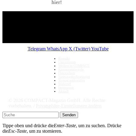
hier!
Telegram
WhatsApp
X (Twitter)
YouTube
Kontakt
Unterstützen
Werben in COMPACT
Kommentarregeln
Datenschutz
Nutzungsbedingungen
Vertrag widerrufen
Widerruf
Impressum
Aktuell
© 2026 COMPACT-Magazin GmbH. Alle Rechte
vorbehalten. /
Privatsphäre-Einstellungen ändern
Senden
Tippe oben und drücke die
Enter-Taste
, um zu suchen. Drücke
die
Esc-Taste
, um zu stornieren.