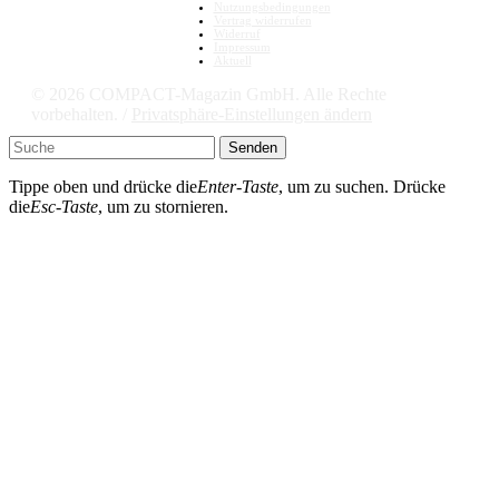
Nutzungsbedingungen
Vertrag widerrufen
Widerruf
Impressum
Aktuell
© 2026 COMPACT-Magazin GmbH. Alle Rechte
vorbehalten. /
Privatsphäre-Einstellungen ändern
Senden
Tippe oben und drücke die
Enter-Taste
, um zu suchen. Drücke
die
Esc-Taste
, um zu stornieren.