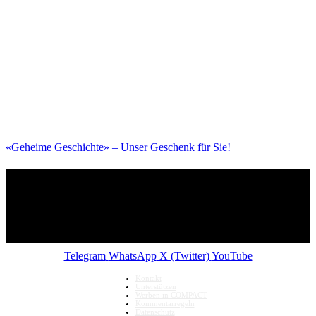
«Geheime Geschichte» – Unser Geschenk für Sie!
Telegram
WhatsApp
X (Twitter)
YouTube
Kontakt
Unterstützen
Werben in COMPACT
Kommentarregeln
Datenschutz