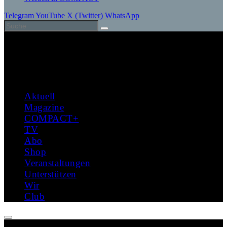
Telegram
YouTube
X (Twitter)
WhatsApp
Aktuell
Magazine
COMPACT+
TV
Abo
Shop
Veranstaltungen
Unterstützen
Wir
Club