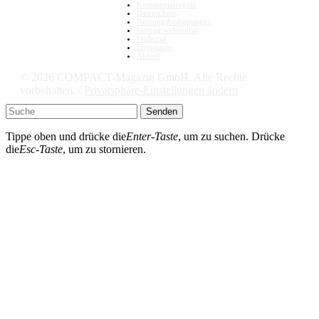
Kommentarregeln
Datenschutz
Nutzungsbedingungen
Vertrag widerrufen
Widerruf
Impressum
Aktuell
© 2026 COMPACT-Magazin GmbH. Alle Rechte
vorbehalten. /
Privatsphäre-Einstellungen ändern
Senden
Tippe oben und drücke die
Enter-Taste
, um zu suchen. Drücke
die
Esc-Taste
, um zu stornieren.