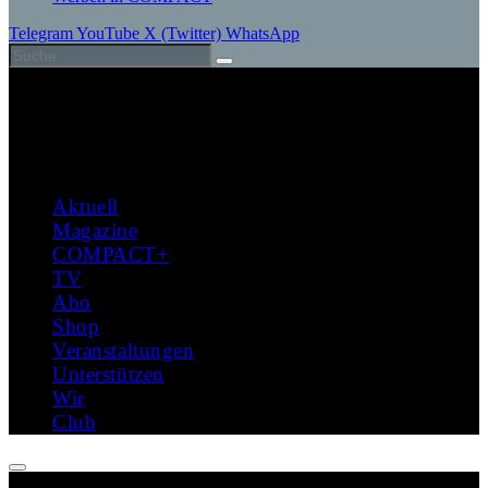
Telegram
YouTube
X (Twitter)
WhatsApp
Aktuell
Magazine
COMPACT+
TV
Abo
Shop
Veranstaltungen
Unterstützen
Wir
Club