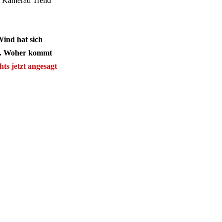
. Kamerad Trend
Wind hat sich
fD. Woher kommt
s jetzt angesagt