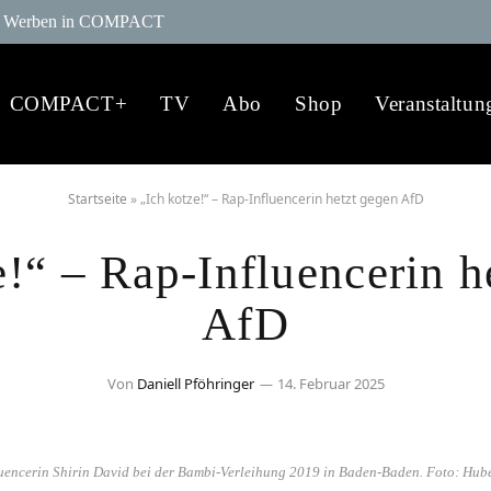
Werben in COMPACT
COMPACT+
TV
Abo
Shop
Veranstaltun
Startseite
»
„Ich kotze!“ – Rap-Influencerin hetzt gegen AfD
e!“ – Rap-Influencerin h
AfD
Von
Daniell Pföhringer
14. Februar 2025
luencerin Shirin David bei der Bambi-Verleihung 2019 in Baden-Baden. Foto: Hub