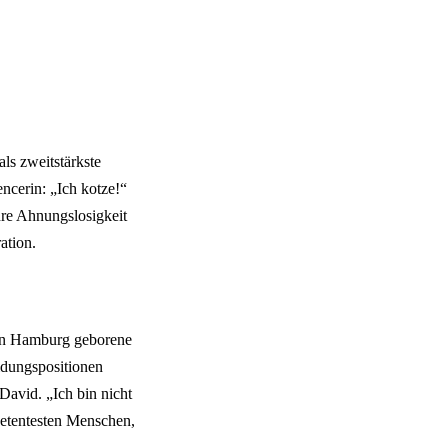
ls zweitstärkste
encerin: „Ich kotze!“
hre Ahnungslosigkeit
ation.
e in Hamburg geborene
idungspositionen
avid. „Ich bin nicht
petentesten Menschen,