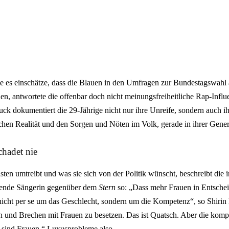
e es einschätze, dass die Blauen in den Umfragen zur Bundestagswahl a
en, antwortete die offenbar doch nicht meinungsfreiheitliche Rap-Influ
ck dokumentiert die 29-Jährige nicht nur ihre Unreife, sondern auch i
chen Realität und den Sorgen und Nöten im Volk, gerade in ihrer Gener
chadet nie
sten umtreibt und was sie sich von der Politik wünscht, beschreibt di
ebende Sängerin gegenüber dem
Stern
so: „Dass mehr Frauen in Entsche
cht per se um das Geschlecht, sondern um die Kompetenz“, so Shirin D
en und Brechen mit Frauen zu besetzen. Das ist Quatsch. Aber die kom
e, sind Frauen.“ Luxusprobleme also…