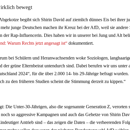
irklich bewegt
bgekotze begibt sich Shirin David auf ziemlich dünnes Eis bei ihrer j
ehr junge Deutschen machen ihr Kreuz bei der AfD, weil sie andere S
der Rap-Influencerin. Dies haben wir in unserer bei Jung und Alt be
d: Warum Rechts jetzt angesagt ist“
dokumentiert.
arum bei Schülern und Heranwachsenden woke Soziologen, langhaarige
 der grüne Elternbeirat untendurch sind. Dabei berufen wir uns unter 
utschland 2024“, für die über 2.000 14- bis 29-Jährige befragt wurden
ich zu den früheren Studien scheint die Stimmung derzeit zu kippen.“
t: Die Unter-30-Jährigen, also die sogenannte Generation Z, verorten s
 noch so aggressive Kampagnen und auch das Gehetze von Shirin David
Eindeutiger Antrieb sind – das zeigen die Daten – die verheerenden Fo