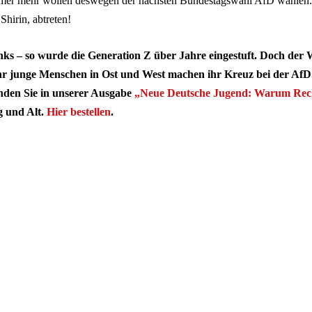
mer mehr wollen deswegen der nächsten Bundestagswahl AfD wählen
Shirin, abtreten!
ks – so wurde die Generation Z über Jahre eingestuft. Doch der 
r junge Menschen in Ost und West machen ihr Kreuz bei der A
nden Sie in unserer Ausgabe
„Neue Deutsche Jugend: Warum Recht
ng und Alt.
Hier bestellen
.