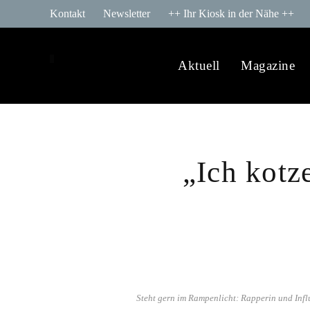
Kontakt
Newsletter
++ Ihr Kiosk in der Nähe ++
Aktuell
Magazine
„Ich kotz
Steht gern im Rampenlicht: Rapperin und Inf