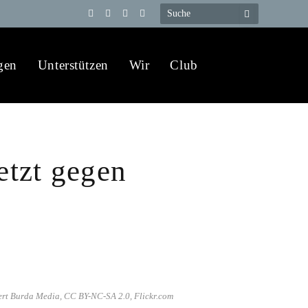
Telegram
YouTube
X
WhatsApp
(Twitter)
gen
Unterstützen
Wir
Club
etzt gegen
ert Burda Media, CC BY-NC-SA 2.0, Flickr.com