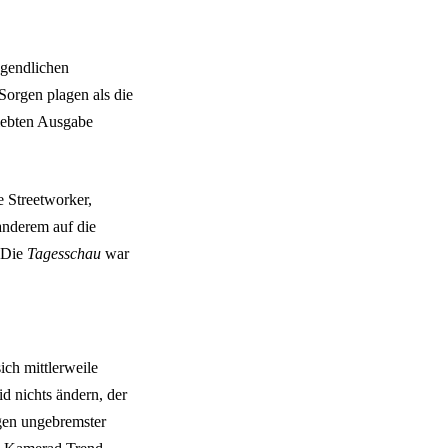
ugendlichen
orgen plagen als die
liebten Ausgabe
 Streetworker,
anderem auf die
. Die
Tagesschau
war
ich mittlerweile
 nichts ändern, der
lgen ungebremster