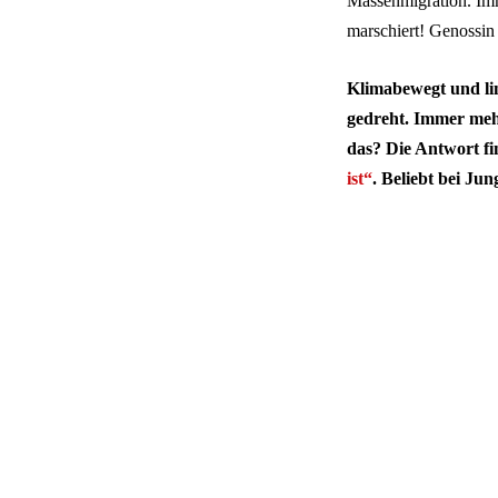
Massenmigration. Im
marschiert! Genossin 
Klimabewegt und lin
gedreht. Immer meh
das? Die Antwort fi
ist“
. Beliebt bei Ju