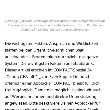
Drei Engel für Olaf: Der heutige Bundeskanzler, damals Bürgermeister von
Hamburg, beim Partymachen mit den Moderateusen Hayali, Reschke und
Atalay (v.l.n.r.). Foto: picture alliance / Eventpress
Die wichtigsten Fakten. Anspruch und Wirklichkeit
klaffen bei den Öffentlich-Rechtlichen weit
auseinander – Beutedenken durchzieht das ganze
System. Die wichtigsten Fakten zum Staatsfunk.
Dieser Artikel erschien im COMPACT-Spezial 34:
„Genug GEZahlt!“. _ von Sven Eggers Du nutzt
offenbar einen Adblocker. COMPACT bleibt für Dich
frei zugänglich. Damit das möglich ist, sind wir auch
auf Werbeeinnahmen und direkte Unterstützung
angewiesen. Bitte deaktiviere Deinen Adblocker für
compact-online.de oder unterstütze unsere Arbeit