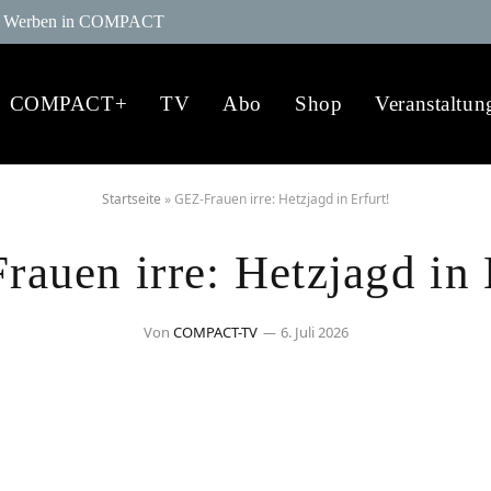
Werben in COMPACT
COMPACT+
TV
Abo
Shop
Veranstaltun
Startseite
»
GEZ-Frauen irre: Hetzjagd in Erfurt!
auen irre: Hetzjagd in 
Von
COMPACT-TV
6. Juli 2026