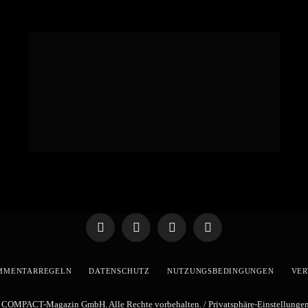
Telegram
WhatsApp
X
YouTube
(Twitter)
MMENTARREGELN
DATENSCHUTZ
NUTZUNGSBEDINGUNGEN
VER
 COMPACT-Magazin GmbH. Alle Rechte vorbehalten. /
Privatsphäre-Einstellunge