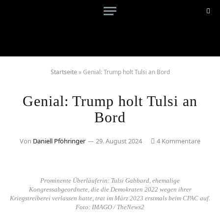
Startseite
»
Genial: Trump holt Tulsi an Bord
Genial: Trump holt Tulsi an
Bord
Von
Daniell Pföhringer
29. August 2024
4 Kommentare
Prominente Überläuferin: Tulsi Gabbard, ehemalige
Kongressabgeordnete, die die Demokraten 2022 wegen ihrer
Kriegstreiberei verlassen hatte, trat im März 2023 erstmals beim CPAC auf.
Foto: IMAGO / TheNews2