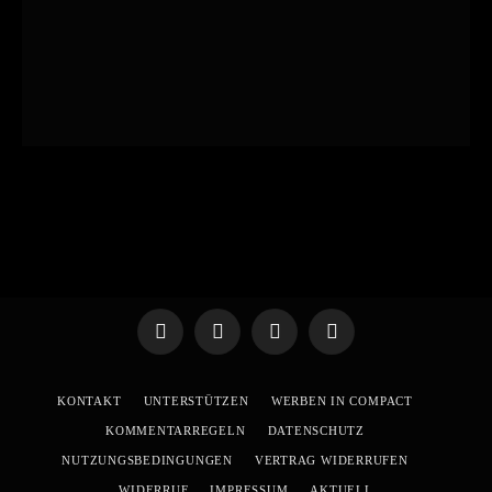
Telegram
WhatsApp
X
YouTube
(Twitter)
KONTAKT
UNTERSTÜTZEN
WERBEN IN COMPACT
KOMMENTARREGELN
DATENSCHUTZ
NUTZUNGSBEDINGUNGEN
VERTRAG WIDERRUFEN
WIDERRUF
IMPRESSUM
AKTUELL