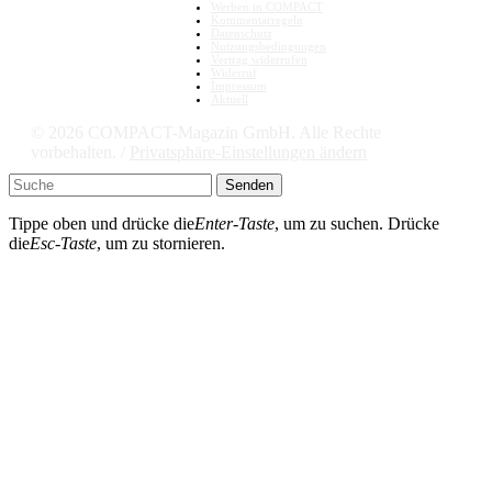
Werben in COMPACT
Kommentarregeln
Datenschutz
Nutzungsbedingungen
Vertrag widerrufen
Widerruf
Impressum
Aktuell
© 2026 COMPACT-Magazin GmbH. Alle Rechte
vorbehalten. /
Privatsphäre-Einstellungen ändern
Senden
Tippe oben und drücke die
Enter-Taste
, um zu suchen. Drücke
die
Esc-Taste
, um zu stornieren.