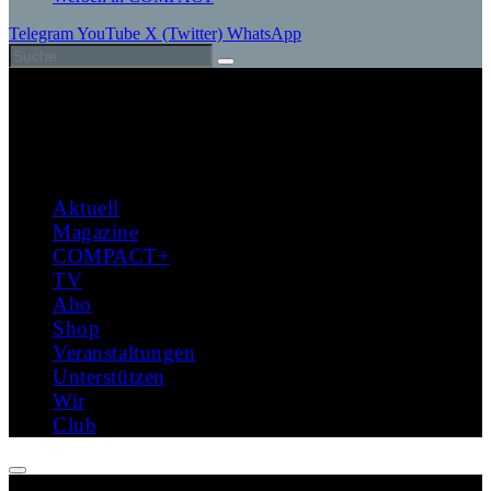
Telegram
YouTube
X (Twitter)
WhatsApp
Aktuell
Magazine
COMPACT+
TV
Abo
Shop
Veranstaltungen
Unterstützen
Wir
Club