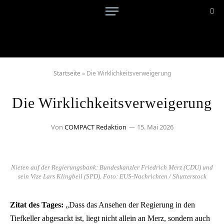
Startseite
»
Die Wirklichkeitsverweigerung
Die Wirklichkeitsverweigerung
Von
COMPACT Redaktion
15. Mai 2026
Nieten auf der Regierungsbank: Bundeskanzler Friedrich Merz (CDU) und
sein Vize Lars Klingbeil (SPD). Foto: EUS-Nachrichten / Shutterstock
Zitat des Tages:
„Dass das Ansehen der Regierung in den
Tiefkeller abgesackt ist, liegt nicht allein an Merz, sondern auch