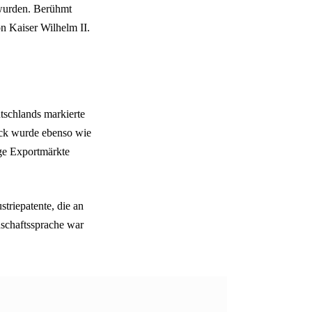
 wurden. Berühmt
n Kaiser Wilhelm II.
tschlands markierte
rck wurde ebenso wie
ige Exportmärkte
triepatente, die an
nschaftssprache war