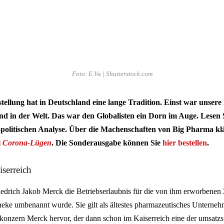
Foto: E.Va | Shutterstock.com
stellung hat in Deutschland eine lange Tradition. Einst war unsere
nd in der Welt. Das war den Globalisten ein Dorn im Auge. Lesen S
ch-politischen Analyse. Über die Machenschaften von Big Pharma kl
l
Corona-Lügen
. Die Sonderausgabe können Sie
hier bestellen
.
iserreich
iedrich Jakob Merck die Betriebserlaubnis für die von ihm erworbenen
heke umbenannt wurde. Sie gilt als ältestes pharmazeutisches Unterneh
tkonzern Merck hervor, der dann schon im Kaiserreich eine der umsatzs