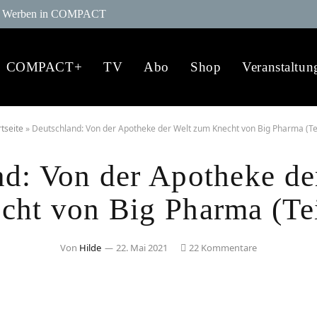
Werben in COMPACT
COMPACT+
TV
Abo
Shop
Veranstaltun
rtseite
»
Deutschland: Von der Apotheke der Welt zum Knecht von Big Pharma (Tei
nd: Von der Apotheke de
cht von Big Pharma (Tei
Von
Hilde
22. Mai 2021
22 Kommentare