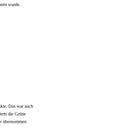
annt wurde.
dukte. Das war auch
derts die Grüne
ayer übernommen