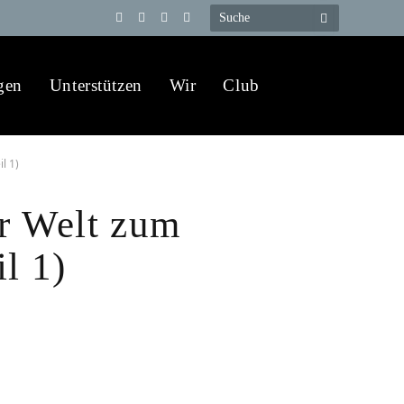
Telegram
YouTube
X
WhatsApp
(Twitter)
gen
Unterstützen
Wir
Club
l 1)
r Welt zum
l 1)