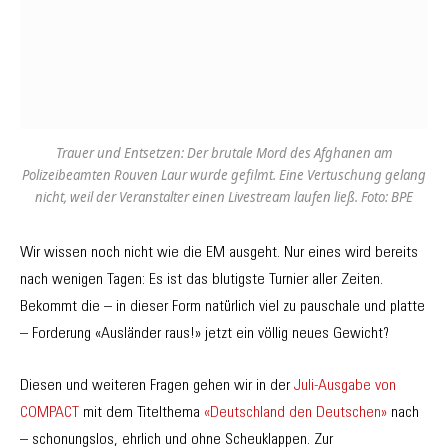
Trauer und Entsetzen: Der brutale Mord des Afghanen am
Polizeibeamten Rouven Laur wurde gefilmt. Eine Vertuschung gelang
nicht, weil der Veranstalter einen Livestream laufen ließ. Foto: BPE
Wir wissen noch nicht wie die EM ausgeht. Nur eines wird bereits
nach wenigen Tagen: Es ist das blutigste Turnier aller Zeiten.
Bekommt die – in dieser Form natürlich viel zu pauschale und platte
– Forderung «Ausländer raus!» jetzt ein völlig neues Gewicht?
Diesen und weiteren Fragen gehen wir in der
Juli-Ausgabe von
COMPACT
mit dem Titelthema
«Deutschland den Deutschen»
nach
– schonungslos, ehrlich und ohne Scheuklappen. Zur