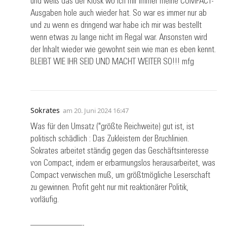
und weiß das der Kiosk wo ich mir immer meine COMPACT-
Ausgaben hole auch wieder hat. So war es immer nur ab
und zu wenn es dringend war habe ich mir was bestellt
wenn etwas zu lange nicht im Regal war. Ansonsten wird
der Inhalt wieder wie gewohnt sein wie man es eben kennt.
BLEIBT WIE IHR SEID UND MACHT WEITER SO!!! mfg
Sokrates
am
20. Juni 2024 16:47
Was für den Umsatz ("größte Reichweite) gut ist, ist
politisch schädlich : Das Zukleistern der Bruchlinien.
Sokrates arbeitet ständig gegen das Geschäftsinteresse
von Compact, indem er erbarmungslos herausarbeitet, was
Compact verwischen muß, um größtmögliche Leserschaft
zu gewinnen. Profit geht nur mit reaktionärer Politik,
vorläufig.
——————-