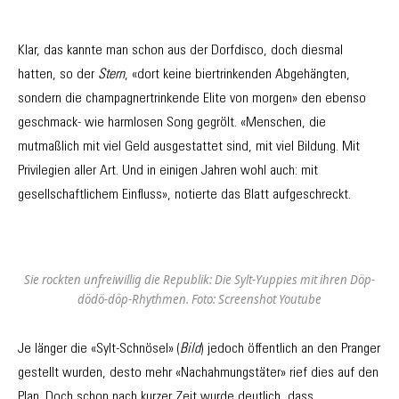
Klar, das kannte man schon aus der Dorfdisco, doch diesmal
hatten, so der
Stern
, «dort keine biertrinkenden Abgehängten,
sondern die champagnertrinkende Elite von morgen» den ebenso
geschmack- wie harmlosen Song gegrölt. «Menschen, die
mutmaßlich mit viel Geld ausgestattet sind, mit viel Bildung. Mit
Privilegien aller Art. Und in einigen Jahren wohl auch: mit
gesellschaftlichem Einfluss», notierte das Blatt aufgeschreckt.
Sie rockten unfreiwillig die Republik: Die Sylt-Yuppies mit ihren Döp-
dödö-döp-Rhythmen. Foto: Screenshot Youtube
Je länger die «Sylt-Schnösel» (
Bild
) jedoch öffentlich an den Pranger
gestellt wurden, desto mehr «Nachahmungstäter» rief dies auf den
Plan. Doch schon nach kurzer Zeit wurde deutlich, dass