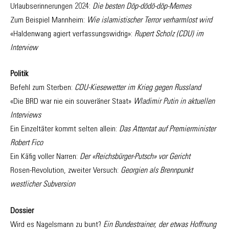
Urlaubserinnerungen 2024:
Die besten Döp-dödö-döp-Memes
Zum Beispiel Mannheim:
Wie islamistischer Terror verharmlost wird
«Haldenwang agiert verfassungswidrig»:
Rupert Scholz (CDU) im
Interview
Politik
Befehl zum Sterben:
CDU-Kiesewetter im Krieg gegen Russland
«Die BRD war nie ein souveräner Staat»
Wladimir Putin in aktuellen
Interviews
Ein Einzeltäter kommt selten allein:
Das Attentat auf Premierminister
Robert Fico
Ein Käfig voller Narren:
Der «Reichsbürger-Putsch» vor Gericht
Rosen-Revolution, zweiter Versuch:
Georgien als Brennpunkt
westlicher Subversion
Dossier
Wird es Nagelsmann zu bunt?
Ein Bundestrainer, der etwas Hoffnung