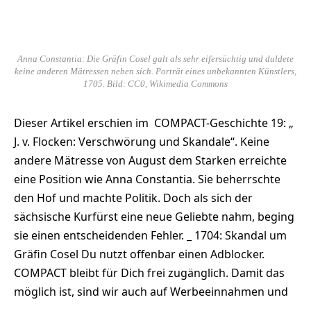
Anna Constantia: Die Gräfin Cosel galt als sehr eifersüchtig und duldete
keine anderen Mätressen neben sich. Porträt eines unbekannten Künstlers,
1705. Bild: CC0, Wikimedia Commons
Dieser Artikel erschien im COMPACT-Geschichte 19: „
J. v. Flocken: Verschwörung und Skandale“. Keine
andere Mätresse von August dem Starken erreichte
eine Position wie Anna Constantia. Sie beherrschte
den Hof und machte Politik. Doch als sich der
sächsische Kurfürst eine neue Geliebte nahm, beging
sie einen entscheidenden Fehler. _ 1704: Skandal um
Gräfin Cosel Du nutzt offenbar einen Adblocker.
COMPACT bleibt für Dich frei zugänglich. Damit das
möglich ist, sind wir auch auf Werbeeinnahmen und