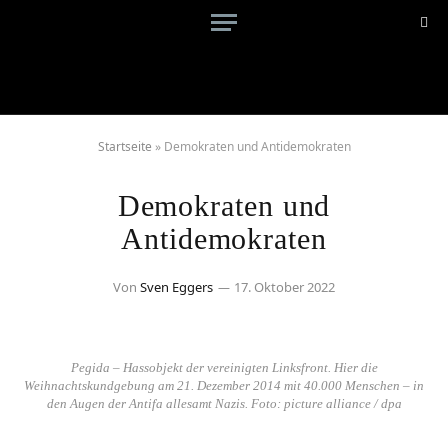
Startseite
»
Demokraten und Antidemokraten
Demokraten und
Antidemokraten
Von
Sven Eggers
17. Oktober 2022
Pegida – Hassobjekt der vereinigten Linksfront. Hier die
Weihnachtskundgebung am 21. Dezember 2014 mit 40.000 Menschen – in
den Augen der Antifa allesamt Nazis. Foto: picture alliance / dpa