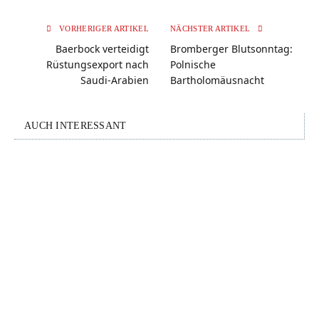
VORHERIGER ARTIKEL
NÄCHSTER ARTIKEL
Baerbock verteidigt
Bromberger Blutsonntag:
Rüstungsexport nach
Polnische
Saudi-Arabien
Bartholomäusnacht
AUCH INTERESSANT