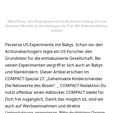
Alfred Kinsey: Sein Hauptsponsor war die Rockefeller-Stiftung. Erst auf
Druck des FBI stellte sie ihre Zahlungen ein. Foto: Bill Dekkenbeck/Kinsey
Institute
Perverse US-Experimente mit Babys. Schon vor den
Achtundsechzigern legte ein US-Forscher den
Grundstein für die enttabuisierte Gesellschaft. Bei
seinen Experimenten vergriff er sich auch an Babys
und Kleinkindern. Dieser Artikel erschien im
COMPACT-Spezial 27: „Geheimakte Kinderschänder.
Die Netzwerke des Bösen“. _ COMPACT-Redaktion Du
nutzt offenbar einen Adblocker. COMPACT bleibt für
Dich frei zugänglich. Damit das möglich ist, sind wir
auch auf Werbeeinnahmen und direkte
Unterstützung angewiesen. Bitte deaktiviere Deinen