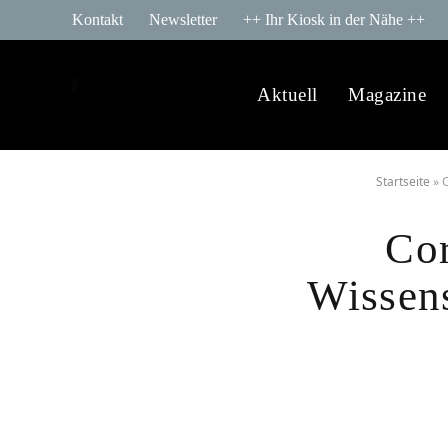
Kontakt
Newsletter
++ Ihr Kiosk in der Nähe ++
Aktuell
Magazine
Startseite
»
C
Cor
Wissens