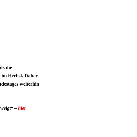
ts die
“ im Herbst. Daher
ndestages weiterhin
hweigt“ –
hier