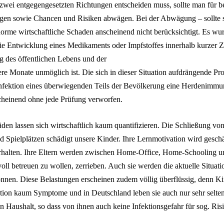
ei entgegengesetzten Richtungen entscheiden muss, sollte man für b
gen sowie Chancen und Risiken abwägen. Bei der Abwägung – sollte s
orme wirtschaftliche Schaden anscheinend nicht berücksichtigt. Es wur
die Entwicklung eines Medikaments oder Impfstoffes innerhalb kurzer Ze
 des öffentlichen Lebens und der
ere Monate unmöglich ist. Die sich in dieser Situation aufdrängende Pr
 Infektion eines überwiegenden Teils der Bevölkerung eine Herdenimmu
cheinend ohne jede Prüfung verworfen.
den lassen sich wirtschaftlich kaum quantifizieren. Die Schließung vo
d Spielplätzen schädigt unsere Kinder. Ihre Lernmotivation wird geschä
erhalten. Ihre Eltern werden zwischen Home-Office, Home-Schooling u
oll betreuen zu wollen, zerrieben. Auch sie werden die aktuelle Situatio
önnen. Diese Belastungen erscheinen zudem völlig überflüssig, denn K
ktion kaum Symptome und in Deutschland leben sie auch nur sehr selten
 Haushalt, so dass von ihnen auch keine Infektionsgefahr für sog. Ris