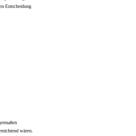
hen Entscheidung
igermaßen
ernichtend wären.