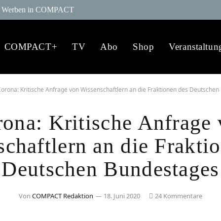
Werben in COMPACT
COMPACT+
TV
Abo
Shop
Veranstaltun
orona: Kritische Anfrage von Wissenschaftlern an die Fraktionen des Deutsche
ona: Kritische Anfrage
chaftlern an die Frakti
Deutschen Bundestages
Von
COMPACT Redaktion
18. Juni 2020
24 Kommentare