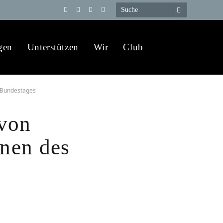
Telegram
YouTube
X
WhatsApp
(Twitter)
gen
Unterstützen
Wir
Club
n Bundestages
 von
onen des