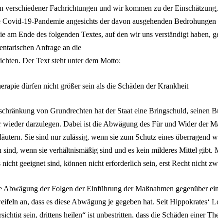
en verschiedener Fachrichtungen und wir kommen zu der Einschätzung,
e Covid-19-Pandemie angesichts der davon ausgehenden Bedrohungen n
 die am Ende des folgenden Textes, auf den wir uns verständigt haben, g
ntarischen Anfrage an die
ichten. Der Text steht unter dem Motto:
rapie dürfen nicht größer sein als die Schäden der Krankheit
schränkung von Grundrechten hat der Staat eine Bringschuld, seinen B
r wieder darzulegen. Dabei ist die Abwägung des Für und Wider der
läutern. Sie sind nur zulässig, wenn sie zum Schutz eines überragend 
 sind, wenn sie verhältnismäßig sind und es kein milderes Mittel gibt
 nicht geeignet sind, können nicht erforderlich sein, erst Recht nicht z
ne Abwägung der Folgen der Einführung der Maßnahmen gegenüber ein
weifeln an, dass es diese Abwägung je gegeben hat. Seit Hippokrates‘ L
ichtig sein, drittens heilen“ ist unbestritten, dass die Schäden einer Th