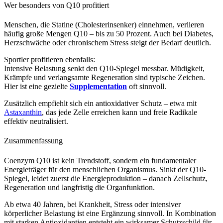
Wer besonders von Q10 profitiert
Menschen, die Statine (Cholesterinsenker) einnehmen, verlieren
häufig große Mengen Q10 – bis zu 50 Prozent. Auch bei Diabetes,
Herzschwäche oder chronischem Stress steigt der Bedarf deutlich.
Sportler profitieren ebenfalls:
Intensive Belastung senkt den Q10-Spiegel messbar. Müdigkeit,
Krämpfe und verlangsamte Regeneration sind typische Zeichen.
Hier ist eine gezielte
Supplementation
oft sinnvoll.
Zusätzlich empfiehlt sich ein antioxidativer Schutz – etwa mit
Astaxanthin
, das jede Zelle erreichen kann und freie Radikale
effektiv neutralisiert.
Zusammenfassung
Coenzym Q10 ist kein Trendstoff, sondern ein fundamentaler
Energieträger für den menschlichen Organismus. Sinkt der Q10-
Spiegel, leidet zuerst die Energieproduktion – danach Zellschutz,
Regeneration und langfristig die Organfunktion.
Ab etwa 40 Jahren, bei Krankheit, Stress oder intensiver
körperlicher Belastung ist eine Ergänzung sinnvoll. In Kombination
mit starken Antioxidantien entsteht ein wirksamer Schutzschild für