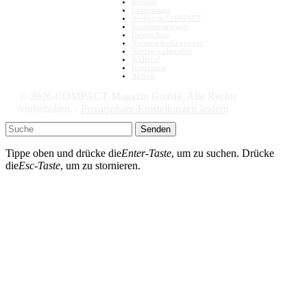
Kontakt
Unterstützen
Werben in COMPACT
Kommentarregeln
Datenschutz
Nutzungsbedingungen
Vertrag widerrufen
Widerruf
Impressum
Aktuell
© 2026 COMPACT-Magazin GmbH. Alle Rechte
vorbehalten. /
Privatsphäre-Einstellungen ändern
Senden
Tippe oben und drücke die
Enter-Taste
, um zu suchen. Drücke
die
Esc-Taste
, um zu stornieren.