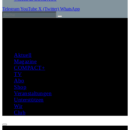
Telegram
YouTube
X (Twitter)
WhatsApp
Aktuell
Magazine
COMPACT+
TV
Abo
Shop
Veranstaltungen
Unterstützen
Wir
Club