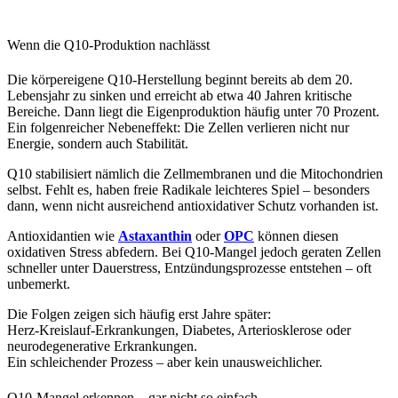
Wenn die Q10-Produktion nachlässt
Die körpereigene Q10-Herstellung beginnt bereits ab dem 20.
Lebensjahr zu sinken und erreicht ab etwa 40 Jahren kritische
Bereiche. Dann liegt die Eigenproduktion häufig unter 70 Prozent.
Ein folgenreicher Nebeneffekt: Die Zellen verlieren nicht nur
Energie, sondern auch Stabilität.
Q10 stabilisiert nämlich die Zellmembranen und die Mitochondrien
selbst. Fehlt es, haben freie Radikale leichteres Spiel – besonders
dann, wenn nicht ausreichend antioxidativer Schutz vorhanden ist.
Antioxidantien wie
Astaxanthin
oder
OPC
können diesen
oxidativen Stress abfedern. Bei Q10-Mangel jedoch geraten Zellen
schneller unter Dauerstress, Entzündungsprozesse entstehen – oft
unbemerkt.
Die Folgen zeigen sich häufig erst Jahre später:
Herz-Kreislauf-Erkrankungen, Diabetes, Arteriosklerose oder
neurodegenerative Erkrankungen.
Ein schleichender Prozess – aber kein unausweichlicher.
Q10-Mangel erkennen – gar nicht so einfach