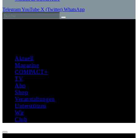
Telegram
YouTube
X (Twitter)
WhatsApp
Aktuell
Magazine
COMPACT+
TV
Abo
Shop
Veranstaltungen
Unterstützen
Wir
Club