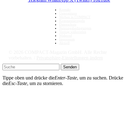
Kontakt
Unterstützen
Werben in COMPACT
Kommentarregeln
Datenschutz
Nutzungsbedingungen
Vertrag widerrufen
Widerruf
Impressum
Aktuell
© 2026 COMPACT-Magazin GmbH. Alle Rechte
vorbehalten. /
Privatsphäre-Einstellungen ändern
Senden
Tippe oben und drücke die
Enter-Taste
, um zu suchen. Drücke
die
Esc-Taste
, um zu stornieren.