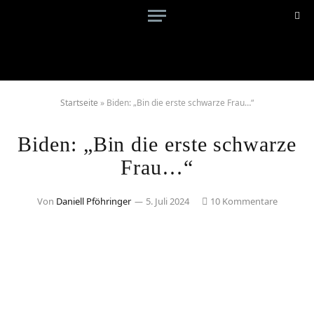
Startseite
»
Biden: „Bin die erste schwarze Frau…“
Biden: „Bin die erste schwarze
Frau…“
Von
Daniell Pföhringer
5. Juli 2024
10 Kommentare