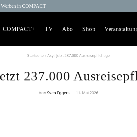
Werben in COMPACT
COMPACT+
TV
Abo
Shop
Veranstaltun
Startseite
»
Asyl: Jetzt 237.000 Ausreisepflichtige
etzt 237.000 Ausreisepf
Von
Sven Eggers
11. Mai 2026