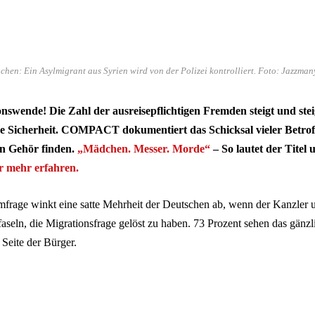
en: Ein Asylmigrant aus Syrien wird von der Polizei kontrolliert. Foto: Jazzmany
swende! Die Zahl der ausreisepflichtigen Fremden steigt und stei
re Sicherheit. COMPACT dokumentiert das Schicksal vieler Betroff
n Gehör finden.
„Mädchen. Messer. Morde“
– So lautet der Titel 
r mehr erfahren.
rage winkt eine satte Mehrheit der Deutschen ab, wenn der Kanzler 
aseln, die Migrationsfrage gelöst zu haben. 73 Prozent sehen das gänzl
 Seite der Bürger.