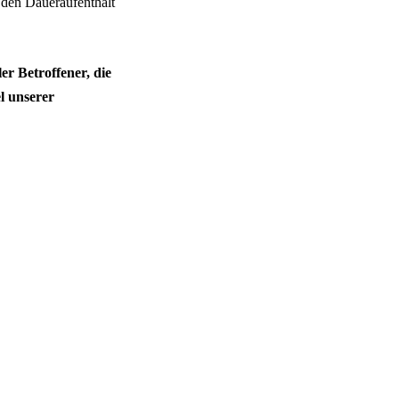
 den Daueraufenthalt
r Betroffener, die
el unserer