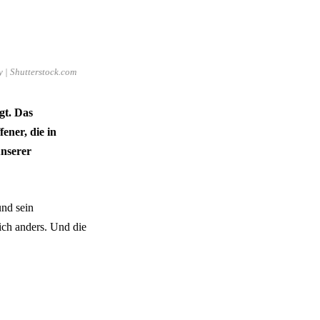
 | Shutterstock.com
gt. Das
ener, die in
unserer
und sein
ich anders. Und die