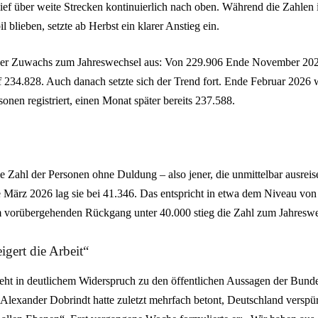
ief über weite Strecken kontinuierlich nach oben. Während die Zahle
 blieben, setzte ab Herbst ein klarer Anstieg ein.
 der Zuwachs zum Jahreswechsel aus: Von 229.906 Ende November 2025
 234.828. Auch danach setzte sich der Trend fort. Ende Februar 2026
sonen registriert, einen Monat später bereits 237.588.
die Zahl der Personen ohne Duldung – also jener, die unmittelbar ausreise
de März 2026 lag sie bei 41.346. Das entspricht in etwa dem Niveau v
 vorübergehenden Rückgang unter 40.000 stieg die Zahl zum Jahreswe
gert die Arbeit“
eht in deutlichem Widerspruch zu den öffentlichen Aussagen der Bunde
Alexander Dobrindt hatte zuletzt mehrfach betont, Deutschland verspür