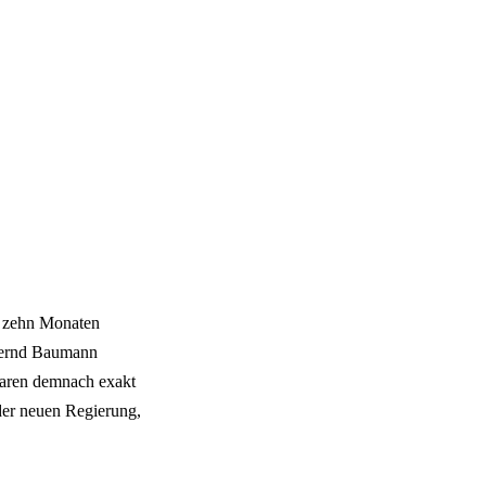
en zehn Monaten
 Bernd Baumann
waren demnach exakt
der neuen Regierung,