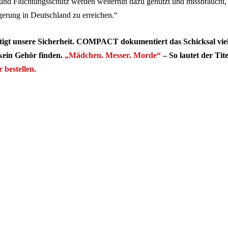
 und Flüchtlingsschutz werden weiterhin dazu genutzt und missbraucht,
gerung in Deutschland zu erreichen.“
htigt unsere Sicherheit. COMPACT dokumentiert das Schicksal viele
kein Gehör finden.
„Mädchen. Messer. Morde“
– So lautet der Tit
r bestellen.