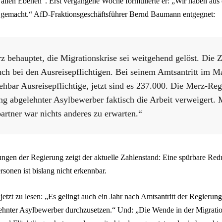
allen Ebenen“. Erst vergangene Woche formulierte er: „Wir haben aus 
 gemacht.“ AfD-Fraktionsgeschäftsführer Bernd Baumann entgegnet:
z behauptet, die Migrationskrise sei weitgehend gelöst. Die Z
ch bei den Ausreisepflichtigen. Bei seinem Amtsantritt im M
ehbar Ausreisepflichtige, jetzt sind es 237.000. Die Merz-Reg
g abgelehnter Asylbewerber faktisch die Arbeit verweigert.
partner war nichts anderes zu erwarten.“
ungen der Regierung zeigt der aktuelle Zahlenstand: Eine spürbare Red
rsonen ist bislang nicht erkennbar.
jetzt zu lesen: „Es gelingt auch ein Jahr nach Amtsantritt der Regierung
lehnter Asylbewerber durchzusetzen.“ Und: „Die Wende in der Migrations