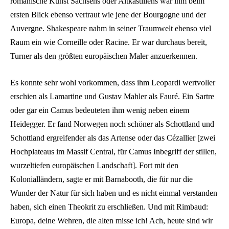
romanische Kunst Sachsens oder Altkastiliens war ihm beim
ersten Blick ebenso vertraut wie jene der Bourgogne und der
Auvergne. Shakespeare nahm in seiner Traumwelt ebenso viel
Raum ein wie Corneille oder Racine. Er war durchaus bereit,
Turner als den größten europäischen Maler anzuerkennen.
Es konnte sehr wohl vorkommen, dass ihm Leopardi wertvoller
erschien als Lamartine und Gustav Mahler als Fauré. Ein Sartre
oder gar ein Camus bedeuteten ihm wenig neben einem
Heidegger. Er fand Norwegen noch schöner als Schottland und
Schottland ergreifender als das Artense oder das Cézallier [zwei
Hochplateaus im Massif Central, für Camus Inbegriff der stillen,
wurzeltiefen europäischen Landschaft]. Fort mit den
Kolonialländern, sagte er mit Barnabooth, die für nur die
Wunder der Natur für sich haben und es nicht einmal verstanden
haben, sich einen Theokrit zu erschließen. Und mit Rimbaud:
Europa, deine Wehren, die alten misse ich! Ach, heute sind wir