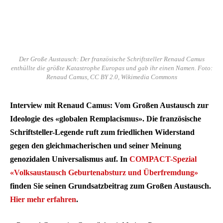
Der Große Austausch: Der französische Schriftsteller Renaud Camus
enthüllte die größte Katastrophe Europas und gab ihr einen Namen. Foto:
Renaud Camus, CC BY 2.0, Wikimedia Commons
Interview mit Renaud Camus: Vom Großen Austausch zur
Ideologie des «globalen Remplacismus». Die französische
Schriftsteller-Legende ruft zum friedlichen Widerstand
gegen den gleichmacherischen und seiner Meinung
genozidalen Universalismus auf. In
COMPACT-Spezial
«Volksaustausch Geburtenabsturz und Überfremdung»
finden Sie seinen Grundsatzbeitrag zum Großen Austausch.
Hier mehr erfahren
.