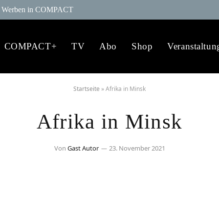
Werben in COMPACT
COMPACT+
TV
Abo
Shop
Veranstaltun
Startseite
»
Afrika in Minsk
Afrika in Minsk
Von
Gast Autor
23. November 2021