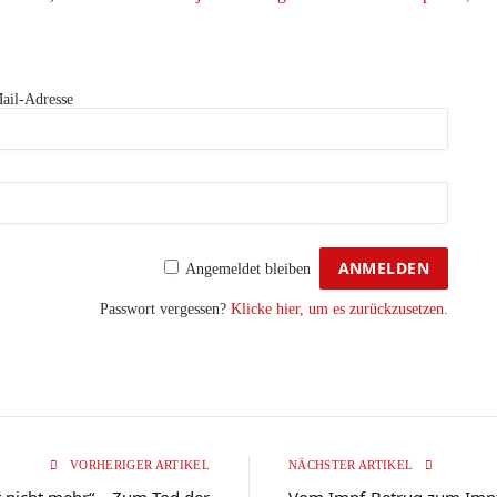
ail-Adresse
Angemeldet bleiben
Passwort vergessen?
Klicke hier, um es zurückzusetzen.
VORHERIGER ARTIKEL
NÄCHSTER ARTIKEL
t nicht mehr“ – Zum Tod der
Vom Impf-Betrug zum Impf-