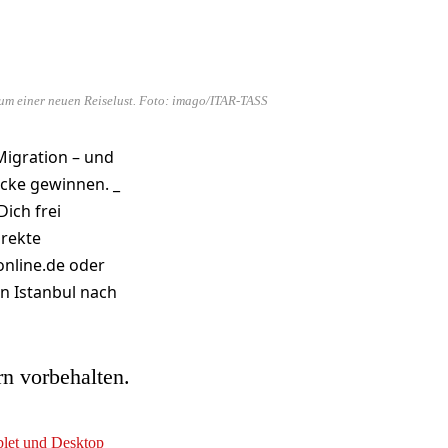
rum einer neuen Reiselust. Foto: imago/ITAR-TASS
Migration – und
cke gewinnen. _
ich frei
irekte
online.de oder
on Istanbul nach
rn vorbehalten.
ablet und Desktop