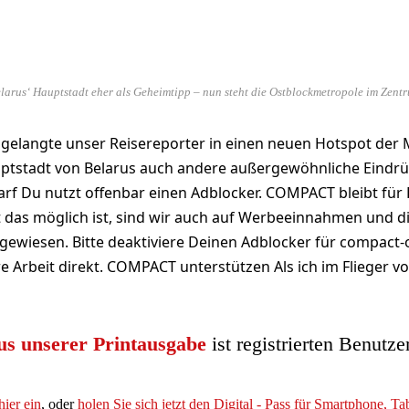
elarus‘ Hauptstadt eher als Geheimtipp – nun steht die Ostblockmetropole im Zent
 gelangte unser Reisereporter in einen neuen Hotspot der 
uptstadt von Belarus auch andere außergewöhnliche Eindrü
rf Du nutzt offenbar einen Adblocker. COMPACT bleibt für D
 das möglich ist, sind wir auch auf Werbeeinnahmen und d
ewiesen. Bitte deaktiviere Deinen Adblocker für compact-
e Arbeit direkt. COMPACT unterstützen Als ich im Flieger v
us unserer Printausgabe
ist registrierten Benutze
hier ein
, oder
holen Sie sich jetzt den Digital - Pass für Smartphone, T