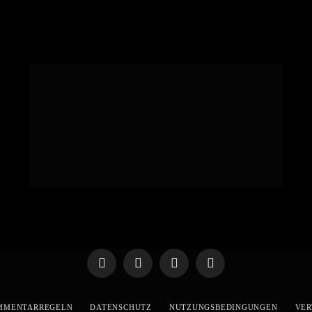
Telegram
WhatsApp
X
YouTube
(Twitter)
MMENTARREGELN
DATENSCHUTZ
NUTZUNGSBEDINGUNGEN
VER