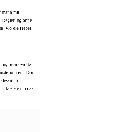
chmann mit
D-Regierung ohne
iß, wo die Hebel
onn, promovierte
isterium ein. Dort
ndesamt für
18 kostete ihn das