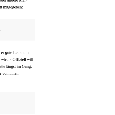
oder andere Mal»
ft mitgegeben:
»
 er gute Leute um
wird.» Offiziell will
atte längst im Gang.
er von ihnen