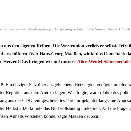
r Präsident des Bundesamtes für Verfassungsschutz. Foto: Sandy Thieme, CC BY
aus den eigenen Reihen. Die Werteunion verließ er selbst. Jetzt öf
nt erschüttern lässt: Hans-Georg Maaßen, winkt das Comeback dan
r Herzen! Das bringen wir mit unserer
Alice-Weidel-Silbermedaill
.
8: Ein einziger Satz über ausgebliebene Hetzjagden genügte, um den 
der Republik aus dem Amt zu fegen. Was folgte, waren Jahre des politi
ng aus der CDU, ein gescheitertes Parteiprojekt, der langsame Abgesa
er Herbst 2026 könnte das Bild vollständig umkehren. Auf die Frage, o
chsen-Anhalts vorstellen könne, sagte Maaßen der
Zeit
: