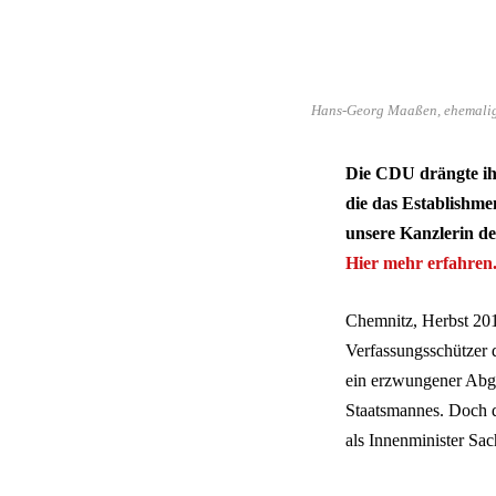
Hans-Georg Maaßen, ehemalige
Die CDU drängte ihn 
die das Establishme
unsere Kanzlerin de
Hier mehr erfahren
Chemnitz, Herbst 201
Verfassungsschützer 
ein erzwungener Abga
Staatsmannes. Doch d
als Innenminister Sa