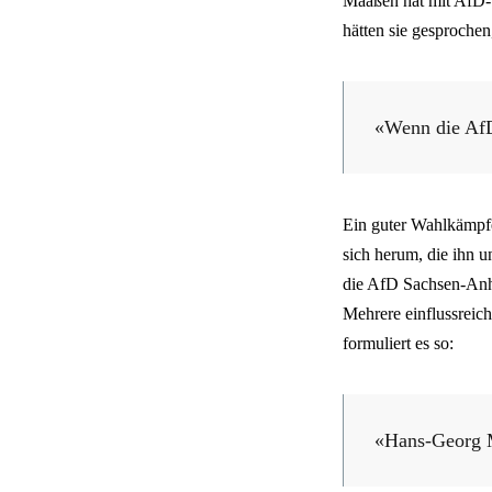
Maaßen hat mit AfD-S
hätten sie gesproche
«Wenn die AfD 
Ein guter Wahlkämpfe
sich herum, die ihn u
die AfD Sachsen-Anha
Mehrere einflussreic
formuliert es so:
«Hans-Georg M