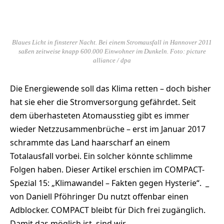
Blaues Licht in finsterer Nacht. Bei einem Stromausfall in Hannover 2011
saßen zeitweise knapp 600.000 Einwohner im Dunkeln. Foto: picture
alliance / dpa
Die Energiewende soll das Klima retten – doch bisher
hat sie eher die Stromversorgung gefährdet. Seit
dem überhasteten Atomausstieg gibt es immer
wieder Netzzusammenbrüche – erst im Januar 2017
schrammte das Land haarscharf an einem
Totalausfall vorbei. Ein solcher könnte schlimme
Folgen haben. Dieser Artikel erschien im COMPACT-
Spezial 15: „Klimawandel – Fakten gegen Hysterie“. _
von Daniell Pföhringer Du nutzt offenbar einen
Adblocker. COMPACT bleibt für Dich frei zugänglich.
Damit das möglich ist, sind wir