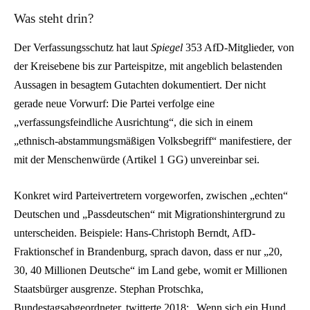
Was steht drin?
Der Verfassungsschutz hat laut
Spiegel
353 AfD-Mitglieder, von
der Kreisebene bis zur Parteispitze, mit angeblich belastenden
Aussagen in besagtem Gutachten dokumentiert. Der nicht
gerade neue Vorwurf: Die Partei verfolge eine
„verfassungsfeindliche Ausrichtung“, die sich in einem
„ethnisch-abstammungsmäßigen Volksbegriff“ manifestiere, der
mit der Menschenwürde (Artikel 1 GG) unvereinbar sei.
Konkret wird Parteivertretern vorgeworfen, zwischen „echten“
Deutschen und „Passdeutschen“ mit Migrationshintergrund zu
unterscheiden. Beispiele: Hans-Christoph Berndt, AfD-
Fraktionschef in Brandenburg, sprach davon, dass er nur „20,
30, 40 Millionen Deutsche“ im Land gebe, womit er Millionen
Staatsbürger ausgrenze. Stephan Protschka,
Bundestagsabgeordneter, twitterte 2018: „Wenn sich ein Hund