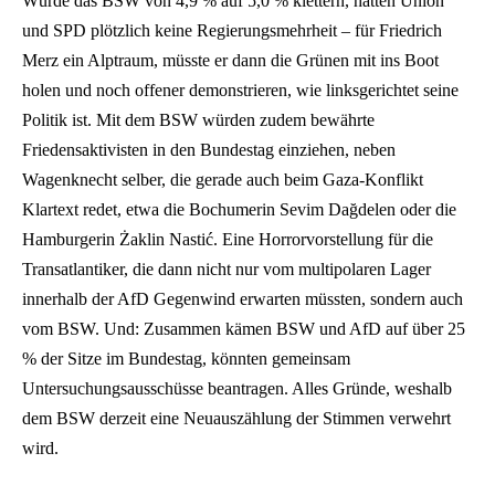
Würde das BSW von 4,9 % auf 5,0 % klettern, hätten Union
und SPD plötzlich keine Regierungsmehrheit – für Friedrich
Merz ein Alptraum, müsste er dann die Grünen mit ins Boot
holen und noch offener demonstrieren, wie linksgerichtet seine
Politik ist. Mit dem BSW würden zudem bewährte
Friedensaktivisten in den Bundestag einziehen, neben
Wagenknecht selber, die gerade auch beim Gaza-Konflikt
Klartext redet, etwa die Bochumerin Sevim Dağdelen oder die
Hamburgerin Żaklin Nastić. Eine Horrorvorstellung für die
Transatlantiker, die dann nicht nur vom multipolaren Lager
innerhalb der AfD Gegenwind erwarten müssten, sondern auch
vom BSW. Und: Zusammen kämen BSW und AfD auf über 25
% der Sitze im Bundestag, könnten gemeinsam
Untersuchungsausschüsse beantragen. Alles Gründe, weshalb
dem BSW derzeit eine Neuauszählung der Stimmen verwehrt
wird.