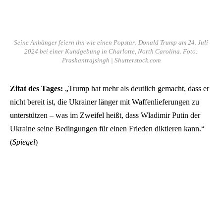
Seine Anhänger feiern ihn wie einen Popstar: Donald Trump am 24. Juli
2024 bei einer Kundgebung in Charlotte, North Carolina. Foto:
Prashantrajsingh | Shutterstock.com
Zitat des Tages:
„Trump hat mehr als deutlich gemacht, dass er
nicht bereit ist, die Ukrainer länger mit Waffenlieferungen zu
unterstützen – was im Zweifel heißt, dass Wladimir Putin der
Ukraine seine Bedingungen für einen Frieden diktieren kann.“
(
Spiegel
)