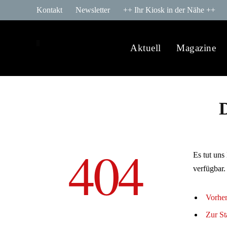
Kontakt
Newsletter
++ Ihr Kiosk in der Nähe ++
Aktuell
Magazine
D
404
Es tut uns
verfügbar.
Vorher
Zur St