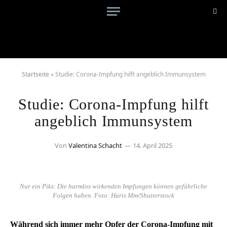
Startseite
»
Studie: Corona-Impfung hilft angeblich Immunsystem
Studie: Corona-Impfung hilft
angeblich Immunsystem
Von
Valentina Schacht
14. April 2025
Nur ein Piks: Die harmlos wirkenden Impfungen können gefährliche
Folgen haben. Foto: Haris Mm/Shutterstock
Während sich immer mehr Opfer der Corona-Impfung mit