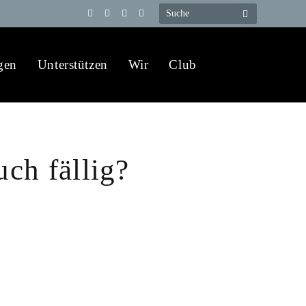
Telegram
YouTube
X
WhatsApp
(Twitter)
gen
Unterstützen
Wir
Club
uch fällig?