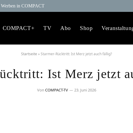
Werben in COMPACT
COMPACT+
TV
Abo
Shop
Veranstaltun
Startseite
»
Starmer-Rücktritt: Ist Merz jetzt auch fällig?
cktritt: Ist Merz jetzt a
Von
COMPACT-TV
23. Juni 2026