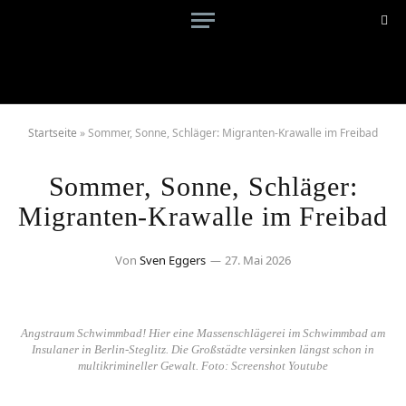
Startseite
»
Sommer, Sonne, Schläger: Migranten-Krawalle im Freibad
Sommer, Sonne, Schläger:
Migranten-Krawalle im Freibad
Von
Sven Eggers
27. Mai 2026
Angstraum Schwimmbad! Hier eine Massenschlägerei im Schwimmbad am
Insulaner in Berlin-Steglitz. Die Großstädte versinken längst schon in
multikrimineller Gewalt. Foto: Screenshot Youtube