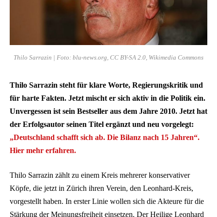
Thilo Sarrazin | Foto: blu-news.org, CC BY-SA 2.0, Wikimedia Commons
Thilo Sarrazin steht für klare Worte, Regierungskritik und
für harte Fakten. Jetzt mischt er sich aktiv in die Politik ein.
Unvergessen ist sein Bestseller aus dem Jahre 2010. Jetzt hat
der Erfolgsautor seinen Titel ergänzt und neu vorgelegt:
„Deutschland schafft sich ab. Die Bilanz nach 15 Jahren“.
Hier mehr erfahren.
Thilo Sarrazin zählt zu einem Kreis mehrerer konservativer
Köpfe, die jetzt in Zürich ihren Verein, den Leonhard-Kreis,
vorgestellt haben. In erster Linie wollen sich die Akteure für die
Stärkung der Meinungsfreiheit einsetzen. Der Heilige Leonhard