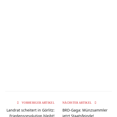
VORHERIGER ARTIKEL
NÄCHSTER ARTIKEL
Landrat scheitert in Görlitz:
BRD-Gaga: Münzsammler
Friedensresolution bleibt!
jetzt Staatsfeinde!