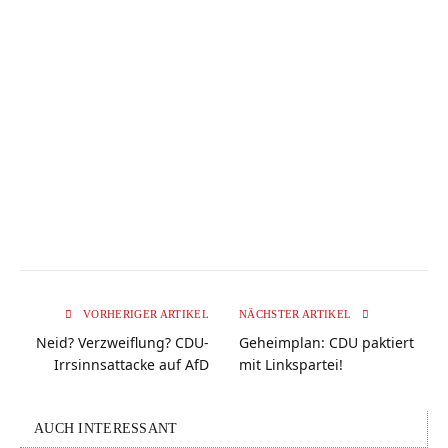
VORHERIGER ARTIKEL
NÄCHSTER ARTIKEL
Neid? Verzweiflung? CDU-
Geheimplan: CDU paktiert
Irrsinnsattacke auf AfD
mit Linkspartei!
AUCH INTERESSANT