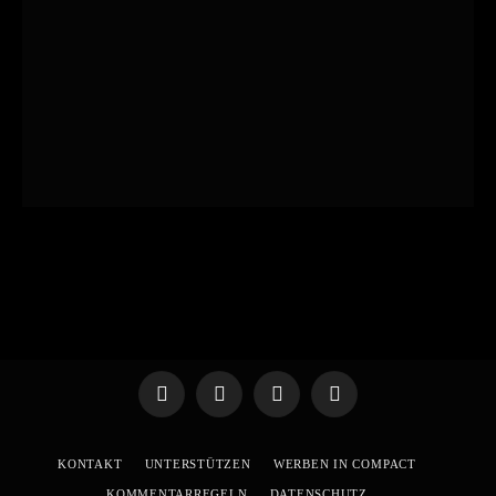
Telegram
WhatsApp
X
YouTube
(Twitter)
KONTAKT
UNTERSTÜTZEN
WERBEN IN COMPACT
KOMMENTARREGELN
DATENSCHUTZ