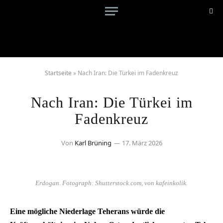
Startseite
»
Nach Iran: Die Türkei im Fadenkreuz
Nach Iran: Die Türkei im
Fadenkreuz
Von
Karl Brüning
17. März 2026
Erdogan. Fotograph: Shutterstock.com, von kafeinkolik.
Eine mögliche Niederlage Teherans würde die