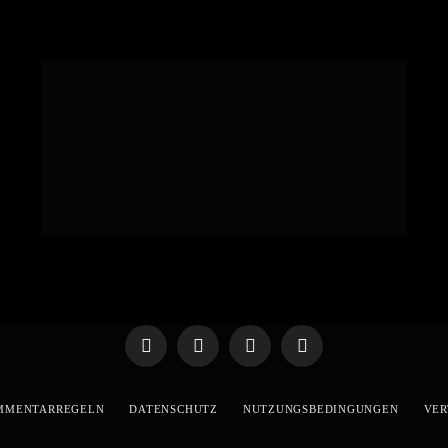
Telegram
WhatsApp
X
YouTube
(Twitter)
MMENTARREGELN
DATENSCHUTZ
NUTZUNGSBEDINGUNGEN
VER