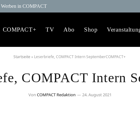
Werben in COMPACT
COMPACT+
TV
Abo
Shop
Veranstaltun
Startseite
»
Leserbriefe, COMPACT Intern SeptemberCOMPACT+
iefe, COMPACT Intern S
Von
COMPACT Redaktion
24. August 2021