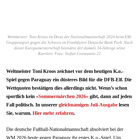
Weltmeister: Toni Kroos im Dress der Nationalmannschaft 2024 beim EM-
Gruppenspiel gegen die Schweiz im Frankfurter Deutsche Bank Park. Nach
dieser Europameisterschaft beendete der damals 34-Jährige seine
Karriere. Foto: Stefan Constantin 22
Weltmeister Toni Kroos zeichnet vor dem heutigen K.o.-
Spiel gegen Paraguay ein düsteres Bild für die DFB-Elf. Die
Wettquoten bestätigen dies allerdings nicht. Wenn’s schon
sportlich kein
«Sommermärchen 2026»
gibt, dann auf jeden
Fall politisch. In unserer
gleichnamigen Juli-Ausgabe
lesen
Sie, warum.
Hier mehr erfahren
.
Die deutsche Fußball-Nationalmannschaft absolviert bei der
WM 2026 heute gegen Paraguay ihr erstes K.o.-Spiel. Um